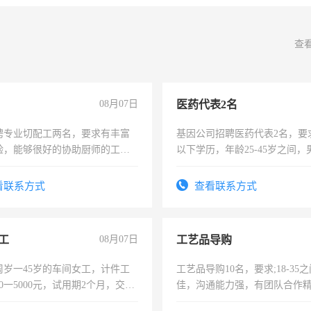
查
08月07日
医药代表2名
聘专业切配工两名，要求有丰富
基因公司招聘医药代表2名，要
验，能够很好的协助厨师的工
以下学历，年龄25-45岁之间，
住，每月有公休，工资3500-
可，需要具有营销经验，从事
表或者有医学资质的优先，底薪
看联系方式
查看联系方式
交五险。
工
08月07日
工艺品导购
周岁一45岁的车间女工，计件工
工艺品导购10名，要求;18-35
00一5000元，试用期2个月，交五
佳，沟通能力强，有团队合作
年薪假，年底福利
上进心，有工作经验者优先！