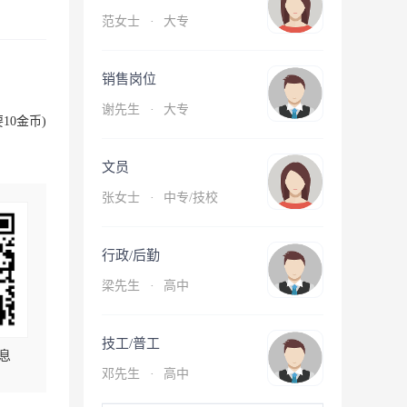
范女士
·
大专
销售岗位
谢先生
·
大专
10金币)
文员
张女士
·
中专/技校
行政/后勤
梁先生
·
高中
技工/普工
息
邓先生
·
高中