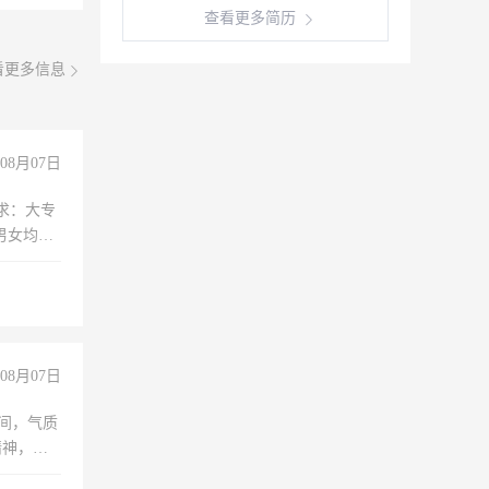
查看更多简历
看更多信息
08月07日
求：大专
男女均
过医药代
+绩效，
08月07日
之间，气质
精神，有