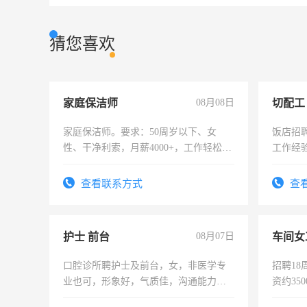
猜您喜欢
家庭保洁师
08月08日
切配工
家庭保洁师。要求：50周岁以下、女
饭店招
性、干净利索，月薪4000+，工作轻松，
工作经
时间灵活，不需坐班，适合宝妈、全职
作。包吃
太太等。
4500。
查看联系方式
查
护士 前台
08月07日
车间女
口腔诊所聘护士及前台，女，非医学专
招聘18
业也可，形象好，气质佳，沟通能力
资约35
强。面试，周日休息。
险，有