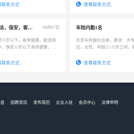
看联系方式
查看联系方式
急招保洁，保安，客服，工程
08月07日
车险内勤1名
求55岁以下，身体健康，能坚持
负责车险报价出单，要求：大
作，保安55岁以下身体健康，有
历，女性，年龄22-35岁之间
形象端庄，遵纪守法，无犯罪记
操作，工作态度认真，具有团
服要求45岁以下高中以上文化，
试用期1-3个月，转正后交纳五
看联系方式
查看联系方式
工作认真，性格开朗有良好沟通
工程，懂水电维修。
信息
招聘资讯
发布简历
企业入驻
会员中心
法律申明
们