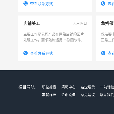
查看联系方式
查
店铺美工
08月07日
主要工作是公司产品在网络店铺的图片
保洁要
处理工作，要求熟练运用PS修图软件,工
正常工
作时间每天8小时，待遇优厚。
责任心
录，客
查看联系方式
查
懂电脑
能力，
栏目导航:
职位搜索
简历中心
名企展示
一句话
套餐标准
金币充值
意见建议
联系我